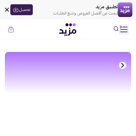
القسيمه تنتهي في
00:00
العروض
تطبيق مزيد
×
تحميل
ابحث عن أفضل العروض وتتبع الطلبات
تسجيل الدخول
طلباتي
عناويني
إهتماماتي
حسابي
عنا
حول مزيد
الاحكام والقوانين
الخصوصية