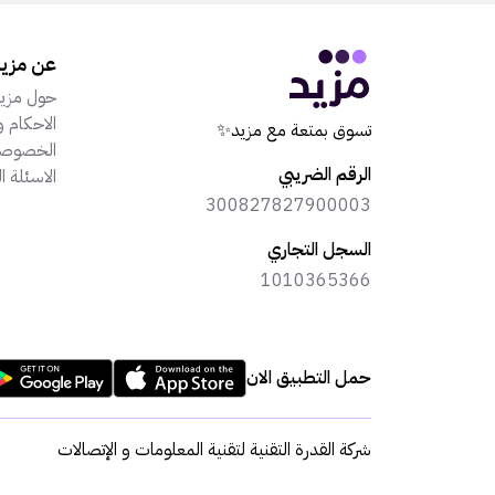
عن مزي
حول مزي
الاحكام و
تسوق بمتعة مع مزيد✨
الخصوصي
الرقم الضريبي
الاسئلة ا
300827827900003
السجل التجاري
1010365366
حمل التطبيق الان
شركة القدرة التقنية لتقنية المعلومات و الإتصالات